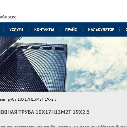
сибирске
УСЛУГИ
КОНТАКТЫ
ПРАЙС
КАЛЬКУЛЯТОР
ная труба 10Х17Н13М2Т 19х2.5
ОВНАЯ ТРУБА 10Х17Н13М2Т 19Х2.5
овная нержавеющая труба - оптом и в розницу в Новосибирс