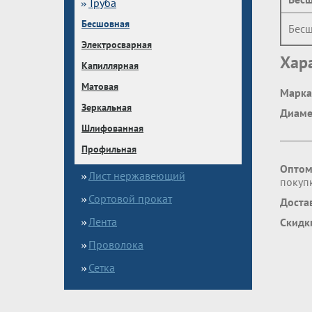
Труба
Бесшовная
Бесш
Электросварная
Хар
Капиллярная
Матовая
Марка
Зеркальная
Диаме
Шлифованная
Профильная
Оптом
Лист нержавеющий
покупк
Сортовой прокат
Доста
Лента
Скидк
Проволока
Сетка