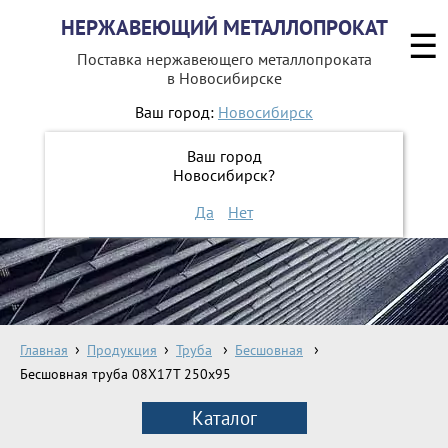
НЕРЖАВЕЮЩИЙ МЕТАЛЛОПРОКАТ
☰
Поставка нержавеющего металлопроката
в Новосибирске
Ваш город:
Новосибирск
8 800 551-16-44
Ваш город
Новосибирск?
ЗАКАЗАТЬ ОБРАТНЫЙ ЗВОНОК
Да
Нет
Главная
Продукция
Труба
Бесшовная
Бесшовная труба 08Х17Т 250х95
Каталог