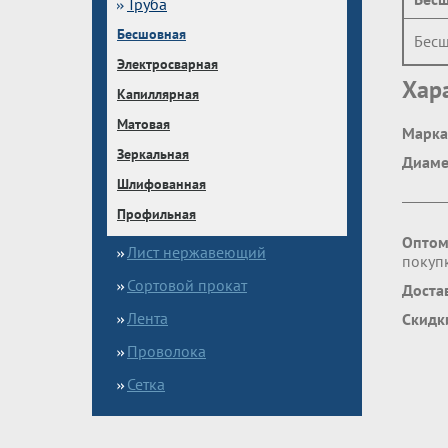
Труба
Бесшовная
Бесш
Электросварная
Хар
Капиллярная
Матовая
Марка
Зеркальная
Диаме
Шлифованная
Профильная
Оптом
Лист нержавеющий
покупк
Сортовой прокат
Доста
Лента
Скидк
Проволока
Сетка