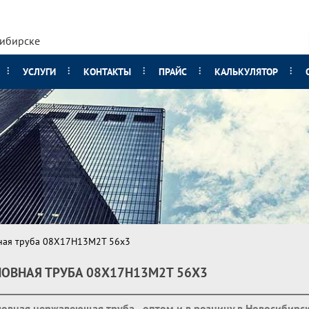
сибирске
УСЛУГИ
КОНТАКТЫ
ПРАЙС
КАЛЬКУЛЯТОР
ная труба 08Х17Н13М2Т 56х3
ОВНАЯ ТРУБА 08Х17Н13М2Т 56Х3
овная нержавеющая труба - оптом и в розницу в Новосибирс