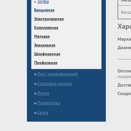
Труба
Бесшовная
Бесш
Электросварная
Хар
Капиллярная
Матовая
Марка
Зеркальная
Диаме
Шлифованная
Профильная
Оптом
Лист нержавеющий
покупк
Сортовой прокат
Доста
Лента
Скидк
Проволока
Сетка