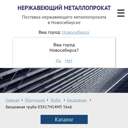
НЕРЖАВЕЮЩИЙ МЕТАЛЛОПРОКАТ
☰
Поставка нержавеющего металлопроката
в Новосибирске
Ваш город:
Новосибирск
8 800 551-16-44
Ваш город
Новосибирск?
ЗАКАЗАТЬ ОБРАТНЫЙ ЗВОНОК
Да
Нет
Главная
Продукция
Труба
Бесшовная
Бесшовная труба 03Х17Н14М3 56х6
Каталог