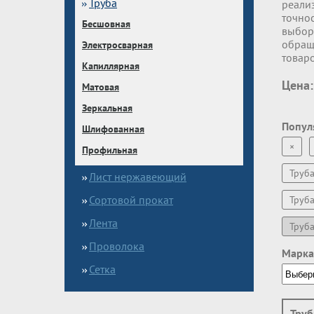
Труба
реали
точно
Бесшовная
выбор
обращ
Электросварная
товар
Капиллярная
Цена:
Матовая
Зеркальная
Попул
Шлифованная
×
Профильная
Труб
Лист нержавеющий
Сортовой прокат
Труб
Лента
Труб
Проволока
Марка
Сетка
Труб