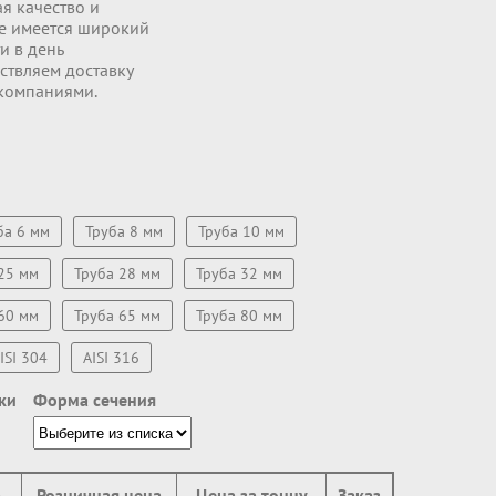
я качество и
де имеетcя широкий
и в день
ствляем доставку
 компаниями.
ба 6 мм
Труба 8 мм
Труба 10 мм
25 мм
Труба 28 мм
Труба 32 мм
60 мм
Труба 65 мм
Труба 80 мм
ISI 304
AISI 316
ки
Форма сечения
а
Розничная цена
Цена за тонну
Заказ