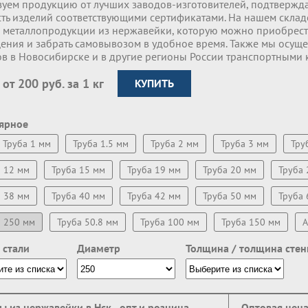
зуем продукцию от лучших заводов-изготовителей, подтвержда
сть изделий соответствующими сертификатами. На нашем скла
 металлопродукции из нержавейки, которую можно приобрест
ения и забрать самовывозом в удобное время. Также мы осуще
ов в Новосибирске и в другие регионы России транспортными
 от 200 руб. за 1 кг
КУПИТЬ
ярное
Труба 1 мм
Труба 1.5 мм
Труба 2 мм
Труба 3 мм
Тру
а 12 мм
Труба 15 мм
Труба 19 мм
Труба 20 мм
Труба 
а 38 мм
Труба 40 мм
Труба 42 мм
Труба 50 мм
Труба 
а 250 мм
Труба 50.8 мм
Труба 100 мм
Труба 150 мм
A
 стали
Диаметр
Толщина / толщина стен
ы из нержавейки в Нск - опт и розница
Оптовая цен