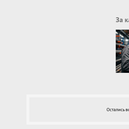
За 
Остались 