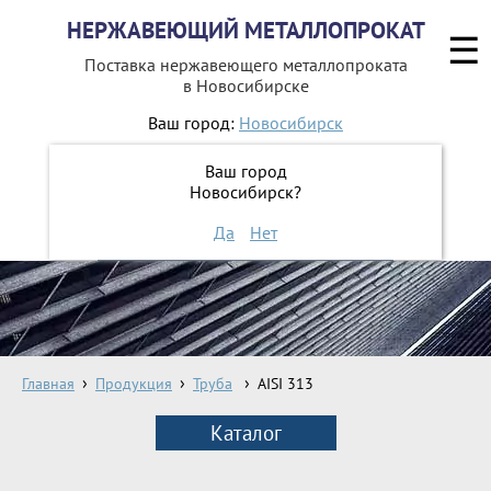
НЕРЖАВЕЮЩИЙ МЕТАЛЛОПРОКАТ
☰
Поставка нержавеющего металлопроката
в Новосибирске
Ваш город:
Новосибирск
8 800 551-16-44
Ваш город
Новосибирск?
ЗАКАЗАТЬ ОБРАТНЫЙ ЗВОНОК
Да
Нет
Главная
Продукция
Труба
AISI 313
Каталог