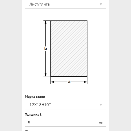
Лист/плита
Марка стали
12Х18Н10Т
Толщина t
мм.