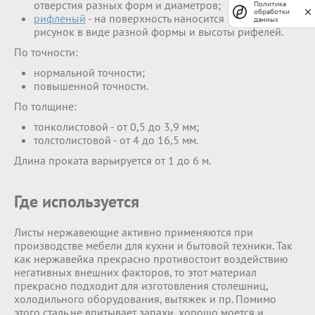
отверстия разных форм и диаметров;
Политика
обработки
рифленый
- на поверхность наносится выпуклый
данных
рисунок в виде разной формы и высоты рифелей.
По точности:
нормальной точности;
повышенной точности.
По толщине:
тонколистовой - от 0,5 до 3,9 мм;
толстолистовой - от 4 до 16,5 мм.
Длина проката варьируется от 1 до 6 м.
Где используется
Листы нержавеющие активно применяются при
производстве мебели для кухни и бытовой техники. Так
как нержавейка прекрасно противостоит воздействию
негативных внешних факторов, то этот материал
прекрасно подходит для изготовления столешниц,
холодильного оборудования, вытяжек и пр. Помимо
этого сталь не впитывает запахи, хорошо моется и