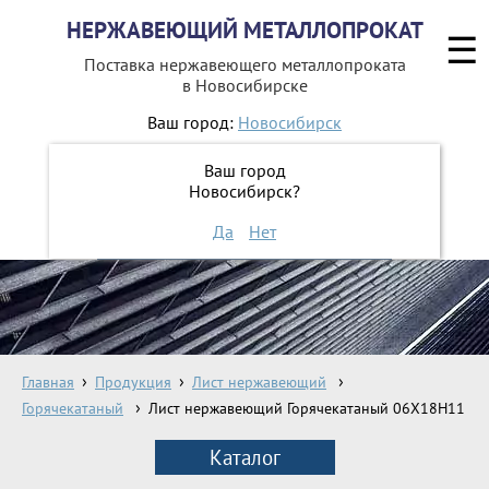
НЕРЖАВЕЮЩИЙ МЕТАЛЛОПРОКАТ
☰
Поставка нержавеющего металлопроката
в Новосибирске
Ваш город:
Новосибирск
8 800 551-16-44
Ваш город
Новосибирск?
ЗАКАЗАТЬ ОБРАТНЫЙ ЗВОНОК
Да
Нет
Главная
Продукция
Лист нержавеющий
Горячекатаный
Лист нержавеющий Горячекатаный 06X18H11
Каталог