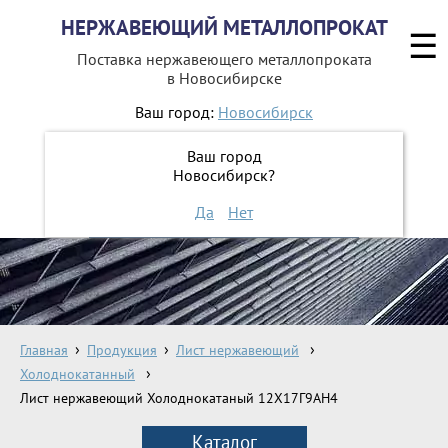
НЕРЖАВЕЮЩИЙ МЕТАЛЛОПРОКАТ
☰
Поставка нержавеющего металлопроката
в Новосибирске
Ваш город:
Новосибирск
8 800 551-16-44
Ваш город
Новосибирск?
ЗАКАЗАТЬ ОБРАТНЫЙ ЗВОНОК
Да
Нет
Главная
Продукция
Лист нержавеющий
Холоднокатанный
Лист нержавеющий Холоднокатаный 12Х17Г9АН4
Каталог