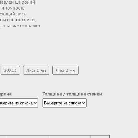
ставлен широкий
 и точность
веющий лист
ком спецтехники,
, а также отправка
20Х13
Лист 1 мм
Лист 2 мм
рина
Толщина / толщина стенки