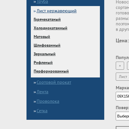
Труба
Новос
сортам
Лист нержавеющий
готов
разны
Горячекатаный
поэтом
Холоднокатанный
в друг
Матовый
Цена:
Шлифованный
Зеркальный
Попул
Рифленый
×
Перфорированный
Лист 
Сортовой прокат
Марка
Лента
Проволока
Повер
Сетка