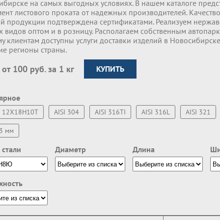
ибирске на самых выгодных условиях. В нашем каталоге пред
ент листового проката от надежных производителей. Качество
ой продукции подтверждена сертификатами. Реализуем нержа
х видов оптом и в розницу. Располагаем собственным автопар
у клиентам доступны услуги доставки изделий в Новосибирске
ие регионы страны.
 от 100 руб. за 1 кг
КУПИТЬ
ярное
12Х18Н10Т
AISI 304
AISI 316TI
AISI 316L
AISI 321
3 мм
 стали
Диаметр
Длина
Ши
хность