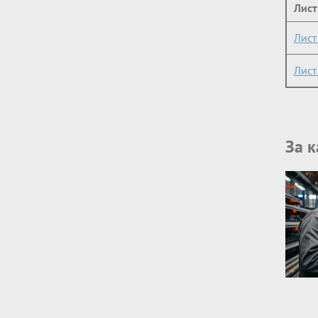
Лист
Лис
Лис
За 