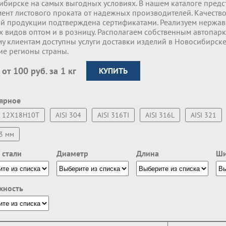
ибирске на самых выгодных условиях. В нашем каталоге пред
ент листового проката от надежных производителей. Качество
ой продукции подтверждена сертификатами. Реализуем нержа
х видов оптом и в розницу. Располагаем собственным автопар
у клиентам доступны услуги доставки изделий в Новосибирске
ие регионы страны.
 от 100 руб. за 1 кг
КУПИТЬ
ярное
12Х18Н10Т
AISI 304
AISI 316TI
AISI 316L
AISI 321
3 мм
 стали
Диаметр
Длина
Ши
хность