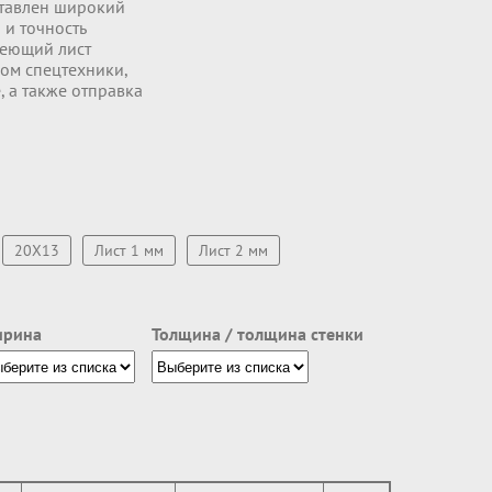
ставлен широкий
 и точность
веющий лист
ком спецтехники,
, а также отправка
20Х13
Лист 1 мм
Лист 2 мм
рина
Толщина / толщина стенки