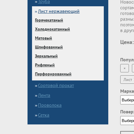
Труба
Новос
сортам
Лист нержавеющий
готов
разны
Горячекатаный
поэтом
Холоднокатанный
в друг
Матовый
Цена:
Шлифованный
Зеркальный
Попул
Рифленый
×
Перфорированный
Лист 
Сортовой прокат
Марка
Лента
Проволока
Повер
Сетка